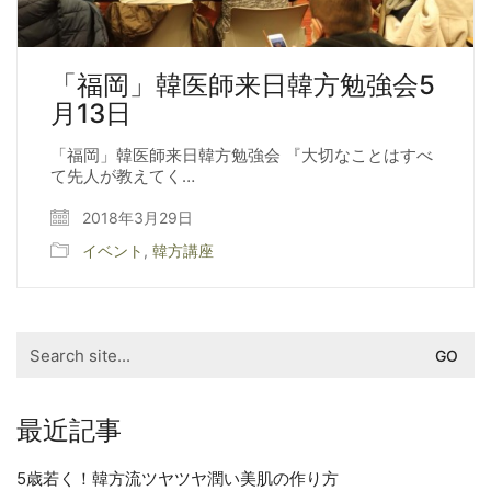
「福岡」韓医師来日韓方勉強会5
月13日
「福岡」韓医師来日韓方勉強会 『大切なことはすべ
て先人が教えてく…
2018年3月29日
イベント
,
韓方講座
Search
for:
最近記事
5歳若く！韓方流ツヤツヤ潤い美肌の作り方