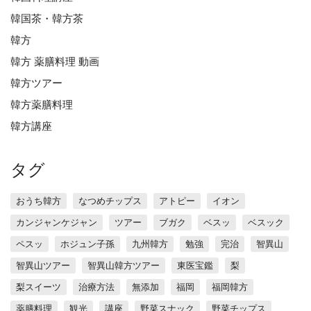
韓国茶・韓方茶
韓方
韓方 薬膳料理 動画
韓方ツアー
韓方薬膳料理
韓方講座
タグ
おうち韓方
なつめチップス
アトピー
イオン
カンジャンケジャン
ツアー
ブガク
ベスッ
ベスック
ペスッ
ホジュン子孫
九州韓方
勉強
完治
智異山
智異山ツアー
智異山韓方ツアー
東医宝鑑
梨
梨スイーツ
治療方法
無添加
福岡
福岡韓方
薬膳料理
観光
講座
野菜スナック
野菜チップス