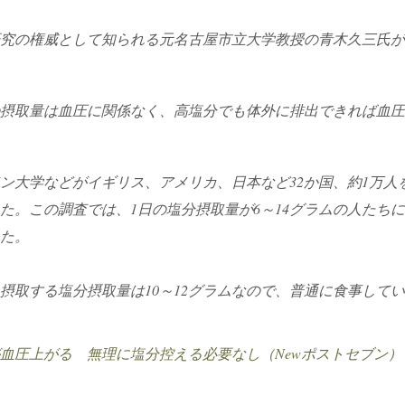
圧研究の権威として知られる元名古屋市立大学教授の青木久三氏が
摂取量は血圧に関係なく、高塩分でも体外に排出できれば血圧
ンドン大学などがイギリス、アメリカ、日本など32か国、約1万
た。この調査では、1日の塩分摂取量が6～14グラムの人たち
た。
摂取する塩分摂取量は10～12グラムなので、普通に食事して
が血圧上がる 無理に塩分控える必要なし（Newポストセブン）