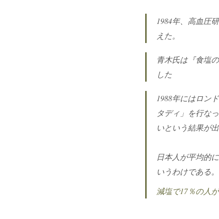
1984年、高血
えた。
青木氏は『食塩の
した
1988年にはロ
タディ」を行なっ
いという結果が出
日本人が平均的に
いうわけである。
減塩で17％の人