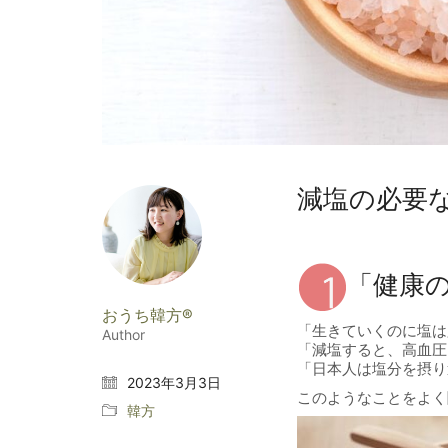
減塩の必要
「健康
おうち韓方®
「生きていくのに塩は
Author
「減塩すると、高血圧
「日本人は塩分を摂り
2023年3月3日
このようなことをよく
韓方