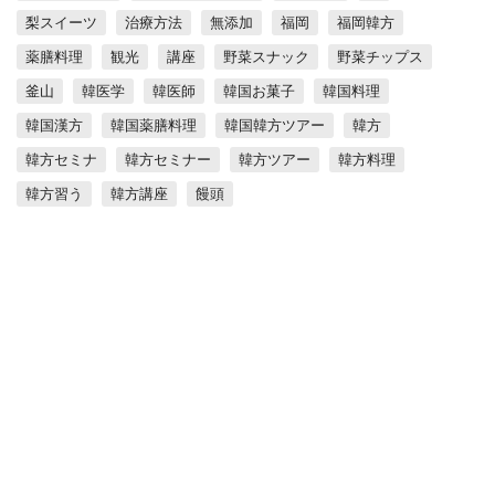
梨スイーツ
治療方法
無添加
福岡
福岡韓方
薬膳料理
観光
講座
野菜スナック
野菜チップス
釜山
韓医学
韓医師
韓国お菓子
韓国料理
韓国漢方
韓国薬膳料理
韓国韓方ツアー
韓方
韓方セミナ
韓方セミナー
韓方ツアー
韓方料理
韓方習う
韓方講座
饅頭