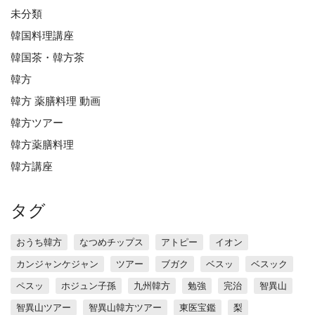
未分類
韓国料理講座
韓国茶・韓方茶
韓方
韓方 薬膳料理 動画
韓方ツアー
韓方薬膳料理
韓方講座
タグ
おうち韓方
なつめチップス
アトピー
イオン
カンジャンケジャン
ツアー
ブガク
ベスッ
ベスック
ペスッ
ホジュン子孫
九州韓方
勉強
完治
智異山
智異山ツアー
智異山韓方ツアー
東医宝鑑
梨