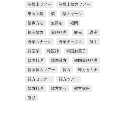
智異山ツアー
智異山韓方ツアー
東医宝鑑
梨
梨スイーツ
治療方法
無添加
福岡
福岡韓方
薬膳料理
観光
講座
野菜スナック
野菜チップス
釜山
韓医学
韓医師
韓国お菓子
韓国料理
韓国漢方
韓国薬膳料理
韓国韓方ツアー
韓方
韓方セミナ
韓方セミナー
韓方ツアー
韓方料理
韓方習う
韓方講座
饅頭