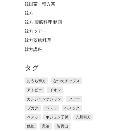
韓国茶・韓方茶
韓方
韓方 薬膳料理 動画
韓方ツアー
韓方薬膳料理
韓方講座
タグ
おうち韓方
なつめチップス
アトピー
イオン
カンジャンケジャン
ツアー
ブガク
ベスッ
ベスック
ペスッ
ホジュン子孫
九州韓方
勉強
完治
智異山