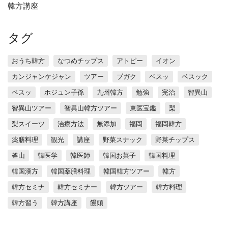
韓方講座
タグ
おうち韓方
なつめチップス
アトピー
イオン
カンジャンケジャン
ツアー
ブガク
ベスッ
ベスック
ペスッ
ホジュン子孫
九州韓方
勉強
完治
智異山
智異山ツアー
智異山韓方ツアー
東医宝鑑
梨
梨スイーツ
治療方法
無添加
福岡
福岡韓方
薬膳料理
観光
講座
野菜スナック
野菜チップス
釜山
韓医学
韓医師
韓国お菓子
韓国料理
韓国漢方
韓国薬膳料理
韓国韓方ツアー
韓方
韓方セミナ
韓方セミナー
韓方ツアー
韓方料理
韓方習う
韓方講座
饅頭