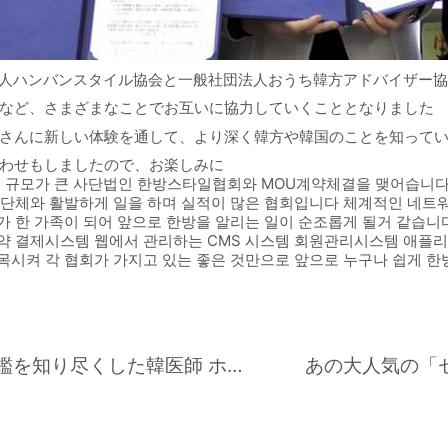
団法人ハンバンスタイル協会と一般社団法人おうち韓方アドバイザー協
など、さまざまなことでお互いに協力していくこととなりました
さんに新しい体験を通して、より深く韓方や韓国のことを知って
わせもしましたので、お楽しみに
일 규모가 큰 사단법인 한방스타일협회와 MOU계약체결을 맺어습니
체단체와 활발하게 일을 하며 실적이 많은 협회입니다 체계적인 네트
가 한 가족이 되어 앞으로 한방을 알리는 일이 순조롭게 될거 같습니다
약 결제시스템 웹에서 관리하는 CMS 시스템 회원관리시스템 애플
목시켜 각 협회가 가지고 있는 좋은 것만으로 앞으로 누구나 쉽게 한
この日のためだけに韓国から東医宝鑑を知り尽くした韓医師 ホジュン33代目子孫