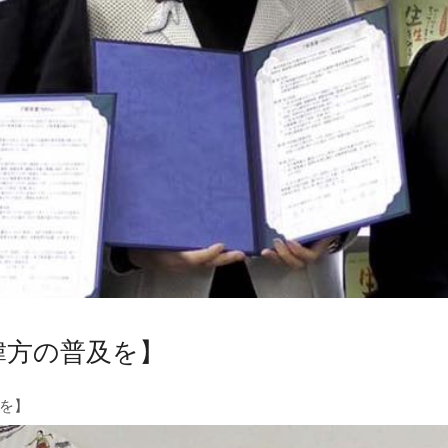
韓方の普及を】
を】