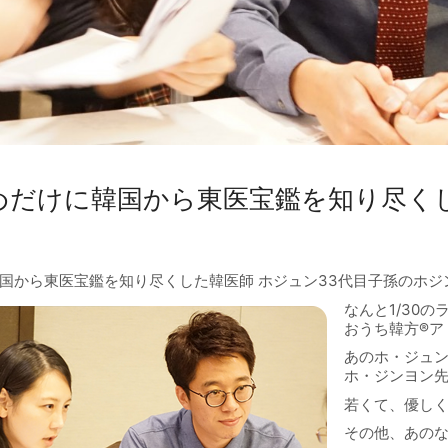
めだけに韓国から東医宝鑑を知り尽くし
国から東医宝鑑を知り尽くした韓医師 ホジュン33代目子孫のホジ
なんと1/30
おうち韓方
®︎
ア
あのホ・ジュン
ホ・ジンヨン
若くて、優し
その他、あの