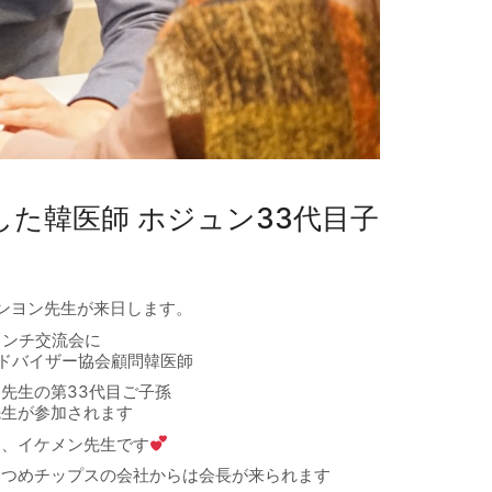
た韓医師 ホジュン33代目子
ンヨン先生が来日します。
のランチ交流会に
ドバイザー協会顧問韓医師
先生の第33代目ご子孫
先生が参加されます
く、イケメン先生です
なつめチップスの会社からは会長が来られます