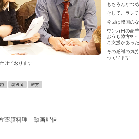
もちろんなつ
そして、ラン
今回は韓国の
ウン万円の豪
おうち韓方
®︎
ア
ご支援があっ
その感謝の気
っています
付けております
鑑
韓医師
韓方
方薬膳料理」動画配信