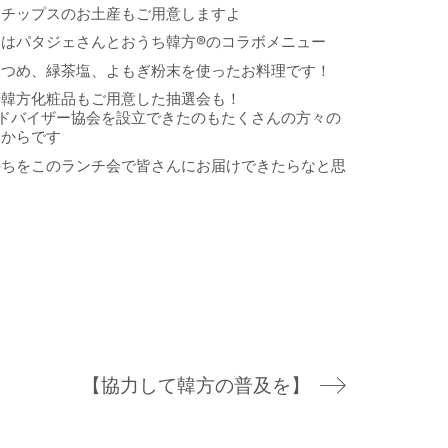
めチップスのお土産もご用意しますよ
チはパタジェさんとおうち韓方
®︎
のコラボメニュー
なつめ、緑茶塩、よもぎ粉末を使ったお料理です！
華韓方化粧品もご用意した抽選会も！
ドバイザー協会を設立できたのもたくさんの方々の
たからです
持ちをこのランチ会で皆さんにお届けできたらなと思
【協力して韓方の普及を】