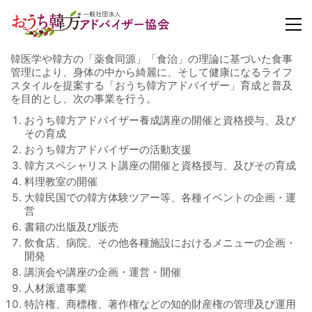
韓医学や韓方の「薬食同源」「食治」の理論に基づいた食事
管理により、身体の中から綺麗に、そして健康になるライフ
スタイルを提案する「おうち韓方アドバイザー」育成と普及
を目的とし、次の事業を行う。
おうち韓方アドバイザー養成講座の開催と資格授与、及び
その育成
おうち韓方アドバイザーの活動支援
韓方スペシャリスト講座の開催と資格授与、及びその育成
料理教室の開催
大韓民国での韓方体験ツアー等、各種イベントの企画・運
営
書籍の出版及び販売
飲食店、病院、その他各種施設におけるメニューの企画・
開発
講演会や講座の企画・運営・開催
人材派遣事業
特許権、商標権、著作権などの知的財産権の管理及び運用