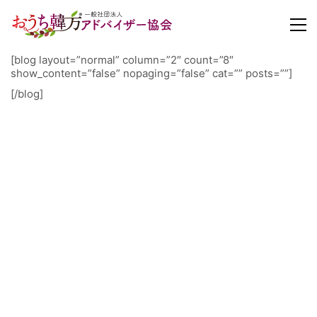
[blog layout=”normal” column=”2″ count=”8″
show_content=”false” nopaging=”false” cat=”” posts=””]
[/blog]